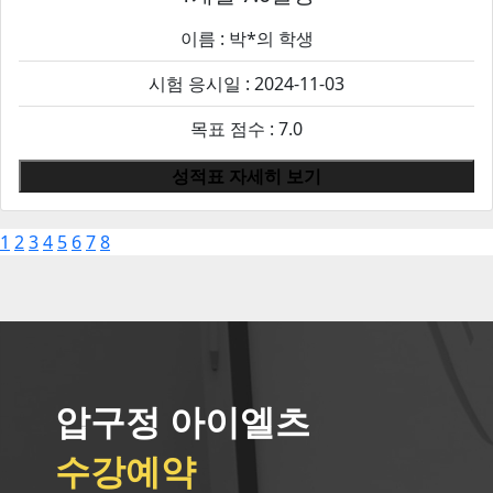
이름 :
박*의
학생
시험 응시일 : 2024-11-03
목표 점수 : 7.0
성적표 자세히 보기
1
2
3
4
5
6
7
8
압구정 아이엘츠
수강예약