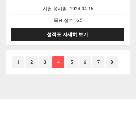
시험 응시일 : 2024-04-16
목표 점수 : 6.5
성적표 자세히 보기
1
2
3
4
5
6
7
8
압
소
수